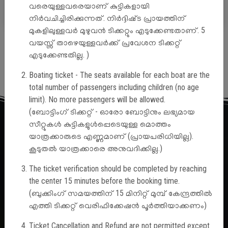
Search
വരെയുള്ളവരെയാണ് കുട്ടികളായി
നിർവചിച്ചിരിക്കുന്നത്. നിർദ്ദിഷ്‌ട പ്രായത്തിന്
മുകളിലുള്ളവർ മുഴുവൻ ടിക്കറ്റും എടുക്കേണ്ടതാണ്. 5
വയസ്സ് താഴെയുള്ളവർക്ക് പ്രവേശന ടിക്കറ്റ്
Cart Empty
എടുക്കേണ്ടതില്ല. )
Boating ticket - The seats available for each boat are the
total number of passengers including children (no age
limit). No more passengers will be allowed.
(ബോട്ടിംഗ് ടിക്കറ്റ് - ഓരോ ബോട്ടിനും ലഭ്യമായ
Address
സീറ്റുകൾ കുട്ടികളുൾപ്പെടെയുള്ള മൊത്തം
യാത്രക്കാരുടെ എണ്ണമാണ് (പ്രായപരിധിയില്ല).
കൂടുതൽ യാത്രക്കാരെ അനുവദിക്കില്ല.)
Vydyuthi Bhavan, Pattom,
The ticket verification should be completed by reaching
Thiruvananthapuram,
the center 15 minutes before the booking time.
Kerala, India, PIN - 695004
(ബുക്കിംഗ് സമയത്തിന് 15 മിനിറ്റ് മുമ്പ് കേന്ദ്രത്തിൽ
0471 2553640/ 2514209
എത്തി ടിക്കറ്റ് വെരിഫിക്കേഷൻ പൂർത്തിയാക്കണം)
khtc.kseb@gmail.com
Ticket Cancellation and Refund are not permitted except