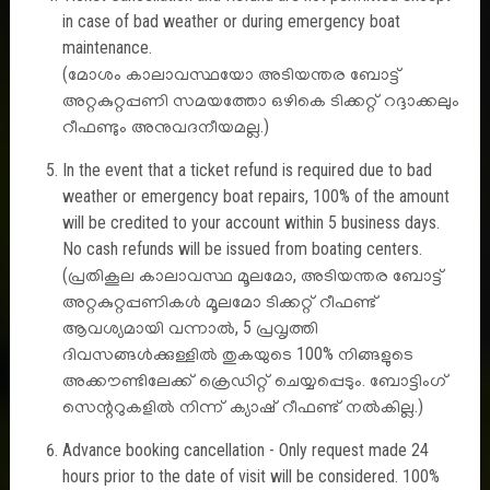
in case of bad weather or during emergency boat
maintenance.
Quick Links
(മോശം കാലാവസ്ഥയോ അടിയന്തര ബോട്ട്
അറ്റകുറ്റപ്പണി സമയത്തോ ഒഴികെ ടിക്കറ്റ് റദ്ദാക്കലും
റീഫണ്ടും അനുവദനീയമല്ല.)
Governing Body
Where To Go
In the event that a ticket refund is required due to bad
Tenders
weather or emergency boat repairs, 100% of the amount
will be credited to your account within 5 business days.
No cash refunds will be issued from boating centers.
Other Links
(പ്രതികൂല കാലാവസ്ഥ മൂലമോ, അടിയന്തര ബോട്ട്
അറ്റകുറ്റപ്പണികൾ മൂലമോ ടിക്കറ്റ് റീഫണ്ട്
Disclaimer
ആവശ്യമായി വന്നാൽ, 5 പ്രവൃത്തി
ദിവസങ്ങൾക്കുള്ളിൽ തുകയുടെ 100% നിങ്ങളുടെ
Terms & Conditions
അക്കൗണ്ടിലേക്ക് ക്രെഡിറ്റ് ചെയ്യപ്പെടും. ബോട്ടിംഗ്
Privacy Policy
സെന്ററുകളിൽ നിന്ന് ക്യാഷ് റീഫണ്ട് നൽകില്ല.)
Cancellation & Refund Policy
Advance booking cancellation - Only request made 24
Useful Links
hours prior to the date of visit will be considered. 100%
Contact Us