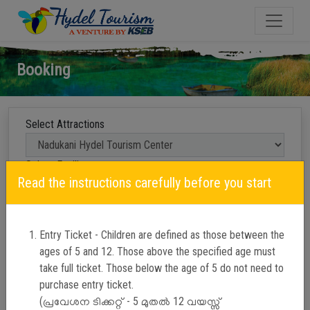
Booking
Select Attractions
Select Facility
Read the instructions carefully before you start
Visiting
Date
Entry Ticket - Children are defined as those between the
Timing
ages of 5 and 12. Those above the specified age must
take full ticket. Those below the age of 5 do not need to
purchase entry ticket.
(പ്രവേശന ടിക്കറ്റ് - 5 മുതൽ 12 വയസ്സ്