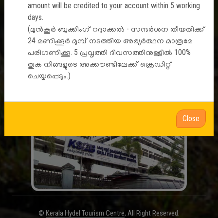
amount will be credited to your account within 5 working
days.
(മുൻകൂർ ബുക്കിംഗ് റദ്ദാക്കൽ - സന്ദർശന തീയതിക്ക്
A Venture by
24 മണിക്കൂർ മുമ്പ് നടത്തിയ അഭ്യർത്ഥന മാത്രമേ
പരിഗണിക്കൂ. 5 പ്രവൃത്തി ദിവസത്തിനുള്ളിൽ 100%
തുക നിങ്ങളുടെ അക്കൗണ്ടിലേക്ക് ക്രെഡിറ്റ്
ചെയ്യപ്പെടും.)
Close
©
Kerala Hydel Tourism Centre
, All Right Reserved.