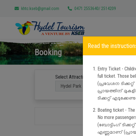
khtc.kseb@gmail.com
0471 2553640/ 2514209
Read the instruction
Booking
Entry Ticket - Chil
full ticket. Those b
Select Attractions
Se
(പ്രവേശന ടിക്കറ്റ
പ്രായത്തിന് മുകള
ടിക്കറ്റ് എടുക്കേണ്ടത
Boating ticket - The
No more passengers 
(ബോട്ടിംഗ് ടിക്കറ
എണ്ണമാണ് (പ്രായപ