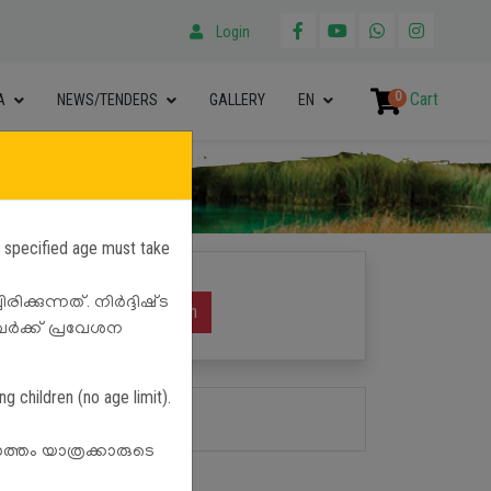
Login
0
Cart
A
NEWS/TENDERS
GALLERY
EN
e specified age must take
ക്കുന്നത്. നിർദ്ദിഷ്‌ട
Search
ളവർക്ക് പ്രവേശന
g children (no age limit).
ൊത്തം യാത്രക്കാരുടെ