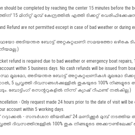
tion should be completed by reaching the center 15 minutes before the b
ിന് 15 മിനിറ്റ് മുമ്പ് കേന്ദ്രത്തിൽ എത്തി ടിക്കറ്റ് വെരിഫിക്ക
 and Refund are not permitted except in case of bad weather or during
ോ അടിയന്തര ബോട്ട് അറ്റകുറ്റപ്പണി സമയത്തോ ഒഴികെ ടിക്കറ്റ
ീയമല്ല.)
ticket refund is required due to bad weather or emergency boat repairs,
account within 5 business days. No cash refunds will be issued from boa
്ഥ മൂലമോ, അടിയന്തര ബോട്ട് അറ്റകുറ്റപ്പണികൾ മൂലമോ ടിക്കറ്റ
ൽ, 5 പ്രവൃത്തി ദിവസങ്ങൾക്കുള്ളിൽ തുകയുടെ 100% നിങ്ങളുടെ അ
്പെടും. ബോട്ടിംഗ് സെന്ററുകളിൽ നിന്ന് ക്യാഷ് റീഫണ്ട് നൽകില്ല.)
ellation - Only request made 24 hours prior to the date of visit will 
 Links
Other Links
your account within 5 working days.
് റദ്ദാക്കൽ - സന്ദർശന തീയതിക്ക് 24 മണിക്കൂർ മുമ്പ് നടത്തിയ
erning Body
Disclaimer
വൃത്തി ദിവസത്തിനുള്ളിൽ 100% തുക നിങ്ങളുടെ അക്കൗണ്ടിലേക്ക് ക്രെ
re To Go
Terms & Conditions