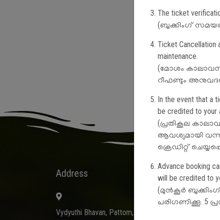
The ticket verifica
(ബുക്കിംഗ് സമയത്ത
Ticket Cancellation
maintenance.
(മോശം കാലാവസ്ഥയ
റീഫണ്ടും അനുവദന
In the event that a 
be credited to your 
(പ്രതികൂല കാലാവസ
ആവശ്യമായി വന്നാ
ക്രെഡിറ്റ് ചെയ്യപ
Advance booking canc
Address
Quick
will be credited to 
(മുൻകൂർ ബുക്കിംഗ
Gov
പരിഗണിക്കൂ. 5 പ്ര
Whe
Vydyuthi Bhavan, Pattom,