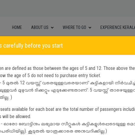
HOME
ABOUT US
WHERE TO GO
EXPERIENCE KERAL
s carefully before you start
dren are defined as those between the ages of 5 and 12. Those above th
elow the age of 5 do not need to purchase entry ticket.
lect Facility
Visiting
Date
Timing
് - 5 മുതൽ 12 വയസ്സ് വരെയുള്ളവരെയാണ് കുട്ടികളായി നിർവചിച്ചിരി
ിലുള്ളവർ മുഴുവൻ ടിക്കറ്റും എടുക്കേണ്ടതാണ്. 5 വയസ്സ് താഴെയുള്
ില്ല. )
 seats available for each boat are the total number of passengers includin
Cart Empty
will be allowed.
്റ് - ഓരോ ബോട്ടിനും ലഭ്യമായ സീറ്റുകൾ കുട്ടികളുൾപ്പെടെയുള്ള മ
രിധിയില്ല). കൂടുതൽ യാത്രക്കാരെ അനുവദിക്കില്ല.)