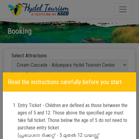
Booking
Select Attractions
Select Facility
Read the instructions carefully before you start
Visiting
Date
Entry Ticket - Children are defined as those between the
Timing
ages of 5 and 12. Those above the specified age must
take full ticket. Those below the age of 5 do not need to
purchase entry ticket.
(പ്രവേശന ടിക്കറ്റ് - 5 മുതൽ 12 വയസ്സ്