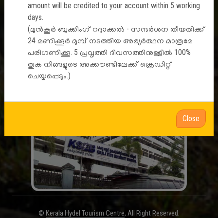
amount will be credited to your account within 5 working
days.
(മുൻകൂർ ബുക്കിംഗ് റദ്ദാക്കൽ - സന്ദർശന തീയതിക്ക്
A Venture by
24 മണിക്കൂർ മുമ്പ് നടത്തിയ അഭ്യർത്ഥന മാത്രമേ
പരിഗണിക്കൂ. 5 പ്രവൃത്തി ദിവസത്തിനുള്ളിൽ 100%
തുക നിങ്ങളുടെ അക്കൗണ്ടിലേക്ക് ക്രെഡിറ്റ്
ചെയ്യപ്പെടും.)
Close
©
Kerala Hydel Tourism Centre
, All Right Reserved.