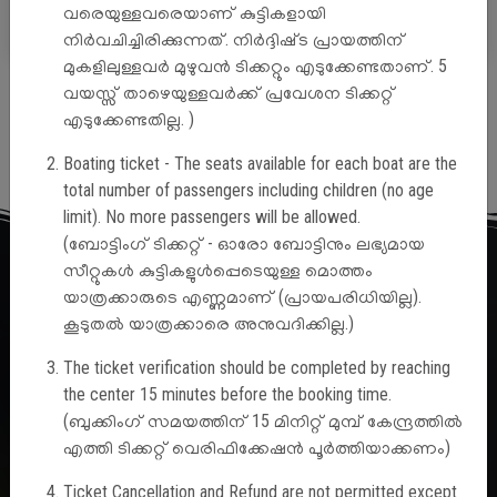
Search
വരെയുള്ളവരെയാണ് കുട്ടികളായി
നിർവചിച്ചിരിക്കുന്നത്. നിർദ്ദിഷ്‌ട പ്രായത്തിന്
മുകളിലുള്ളവർ മുഴുവൻ ടിക്കറ്റും എടുക്കേണ്ടതാണ്. 5
വയസ്സ് താഴെയുള്ളവർക്ക് പ്രവേശന ടിക്കറ്റ്
Cart Empty
എടുക്കേണ്ടതില്ല. )
Boating ticket - The seats available for each boat are the
total number of passengers including children (no age
limit). No more passengers will be allowed.
(ബോട്ടിംഗ് ടിക്കറ്റ് - ഓരോ ബോട്ടിനും ലഭ്യമായ
Address
സീറ്റുകൾ കുട്ടികളുൾപ്പെടെയുള്ള മൊത്തം
യാത്രക്കാരുടെ എണ്ണമാണ് (പ്രായപരിധിയില്ല).
കൂടുതൽ യാത്രക്കാരെ അനുവദിക്കില്ല.)
Vydyuthi Bhavan, Pattom,
The ticket verification should be completed by reaching
Thiruvananthapuram,
the center 15 minutes before the booking time.
Kerala, India, PIN - 695004
(ബുക്കിംഗ് സമയത്തിന് 15 മിനിറ്റ് മുമ്പ് കേന്ദ്രത്തിൽ
0471 2553640/ 2514209
എത്തി ടിക്കറ്റ് വെരിഫിക്കേഷൻ പൂർത്തിയാക്കണം)
khtc.kseb@gmail.com
Ticket Cancellation and Refund are not permitted except