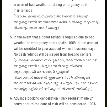
in case of bad weather or during emergency boat
maintenance.
Quick Links
(മോശം കാലാവസ്ഥയോ അടിയന്തര ബോട്ട്
അറ്റകുറ്റപ്പണി സമയത്തോ ഒഴികെ ടിക്കറ്റ് റദ്ദാക്കലും
റീഫണ്ടും അനുവദനീയമല്ല.)
Governing Body
Where To Go
In the event that a ticket refund is required due to bad
Tenders
weather or emergency boat repairs, 100% of the amount
will be credited to your account within 5 business days.
No cash refunds will be issued from boating centers.
Other Links
(പ്രതികൂല കാലാവസ്ഥ മൂലമോ, അടിയന്തര ബോട്ട്
അറ്റകുറ്റപ്പണികൾ മൂലമോ ടിക്കറ്റ് റീഫണ്ട്
Disclaimer
ആവശ്യമായി വന്നാൽ, 5 പ്രവൃത്തി
ദിവസങ്ങൾക്കുള്ളിൽ തുകയുടെ 100% നിങ്ങളുടെ
Terms & Conditions
അക്കൗണ്ടിലേക്ക് ക്രെഡിറ്റ് ചെയ്യപ്പെടും. ബോട്ടിംഗ്
Privacy Policy
സെന്ററുകളിൽ നിന്ന് ക്യാഷ് റീഫണ്ട് നൽകില്ല.)
Cancellation & Refund Policy
Advance booking cancellation - Only request made 24
Useful Links
hours prior to the date of visit will be considered. 100%
Contact Us