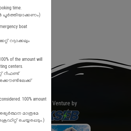
ooking time.
േഷൻ പൂർത്തിയാക്കണം)
 emergency boat
് റദ്ദാക്കലും
 100% of the amount will
ting centers.
് റീഫണ്ട്
ക്കൗണ്ടിലേക്ക്
be considered. 100% amount
A Venture by
 അഭ്യർത്ഥന മാത്രമേ
ഡിറ്റ് ചെയ്യപ്പെടും.)