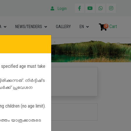
Login
0
Cart
A
NEWS/TENDERS
GALLERY
EN
e specified age must take
ക്കുന്നത്. നിർദ്ദിഷ്‌ട
Search
ളവർക്ക് പ്രവേശന
g children (no age limit).
ൊത്തം യാത്രക്കാരുടെ