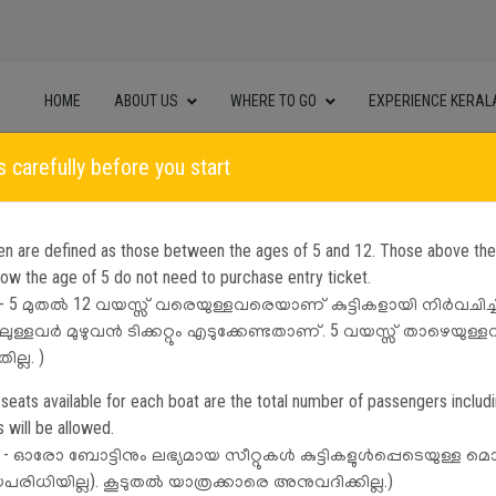
HOME
ABOUT US
WHERE TO GO
EXPERIENCE KERAL
s carefully before you start
dren are defined as those between the ages of 5 and 12. Those above th
elow the age of 5 do not need to purchase entry ticket.
Select Facility
Visiting
Date
Timing
് - 5 മുതൽ 12 വയസ്സ് വരെയുള്ളവരെയാണ് കുട്ടികളായി നിർവചിച്ചിരി
ിലുള്ളവർ മുഴുവൻ ടിക്കറ്റും എടുക്കേണ്ടതാണ്. 5 വയസ്സ് താഴെയുള്
ില്ല. )
 seats available for each boat are the total number of passengers includin
Cart Empty
will be allowed.
്റ് - ഓരോ ബോട്ടിനും ലഭ്യമായ സീറ്റുകൾ കുട്ടികളുൾപ്പെടെയുള്ള മ
രിധിയില്ല). കൂടുതൽ യാത്രക്കാരെ അനുവദിക്കില്ല.)