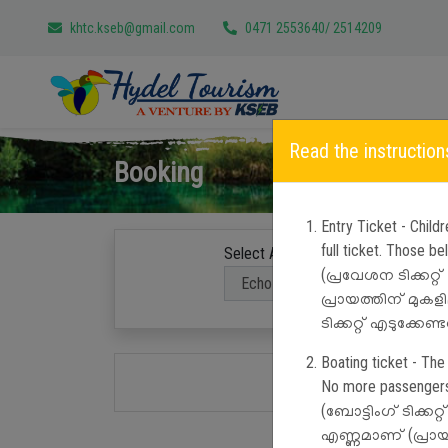
khtc.kseb@gmail.com
0471 2553640/ 2514209
Read the instruction
Booking
Entry Ticket - Chil
full ticket. Those b
Select Attractions
(പ്രവേശന ടിക്കറ്റ
പ്രായത്തിന് മുകള
ടിക്കറ്റ് എടുക്കേണ്ടത
Boating ticket - The
No more passengers 
(ബോട്ടിംഗ് ടിക്കറ
എണ്ണമാണ് (പ്രായപ