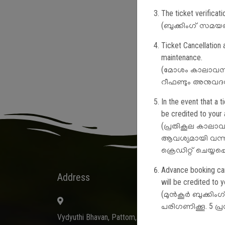
The ticket verifica
(ബുക്കിംഗ് സമയത്ത
Ticket Cancellation
maintenance.
(മോശം കാലാവസ്ഥയ
റീഫണ്ടും അനുവദന
In the event that a 
be credited to your 
(പ്രതികൂല കാലാവസ
ആവശ്യമായി വന്നാ
ക്രെഡിറ്റ് ചെയ്യപ
Advance booking canc
Address
Quick
will be credited to 
(മുൻകൂർ ബുക്കിംഗ
Gov
പരിഗണിക്കൂ. 5 പ്ര
Whe
Vydyuthi Bhavan, Pattom,