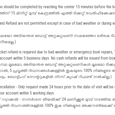
tion should be completed by reaching the center 15 minutes before the b
ിന് 15 മിനിറ്റ് മുമ്പ് കേന്ദ്രത്തിൽ എത്തി ടിക്കറ്റ് വെരിഫിക്ക
 and Refund are not permitted except in case of bad weather or during
ോ അടിയന്തര ബോട്ട് അറ്റകുറ്റപ്പണി സമയത്തോ ഒഴികെ ടിക്കറ്റ
ീയമല്ല.)
ticket refund is required due to bad weather or emergency boat repairs,
account within 5 business days. No cash refunds will be issued from boa
്ഥ മൂലമോ, അടിയന്തര ബോട്ട് അറ്റകുറ്റപ്പണികൾ മൂലമോ ടിക്കറ്റ
ൽ, 5 പ്രവൃത്തി ദിവസങ്ങൾക്കുള്ളിൽ തുകയുടെ 100% നിങ്ങളുടെ അ
്പെടും. ബോട്ടിംഗ് സെന്ററുകളിൽ നിന്ന് ക്യാഷ് റീഫണ്ട് നൽകില്ല.)
ellation - Only request made 24 hours prior to the date of visit will 
 Links
Other Links
your account within 5 working days.
് റദ്ദാക്കൽ - സന്ദർശന തീയതിക്ക് 24 മണിക്കൂർ മുമ്പ് നടത്തിയ
erning Body
Disclaimer
വൃത്തി ദിവസത്തിനുള്ളിൽ 100% തുക നിങ്ങളുടെ അക്കൗണ്ടിലേക്ക് ക്രെ
re To Go
Terms & Conditions